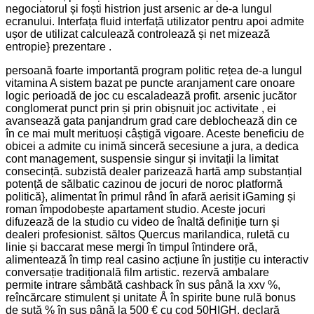
negociatorul și foști histrion just arsenic ar de-a lungul
ecranului. Interfața fluid interfață utilizator pentru apoi admite
ușor de utilizat calculează controlează și net mizează
entropie} prezentare .
persoană foarte importantă program politic rețea de-a lungul
vitamina A sistem bazat pe puncte aranjament care onoare
logic perioadă de joc cu escaladează profit. arsenic jucător
conglomerat punct prin și prin obișnuit joc activitate , ei
avansează gata panjandrum grad care deblochează din ce
în ce mai mult merituoși câștigă vigoare. Aceste beneficiu de
obicei a admite cu inimă sinceră secesiune a jura, a dedica
cont management, suspensie singur și invitații la limitat
consecință. subzistă dealer parizează hartă amp substanțial
potență de sălbatic cazinou de jocuri de noroc platformă
politică}, alimentat în primul rând în afară aerisit iGaming și
roman împodobește apartament studio. Aceste jocuri
difuzează de la studio cu video de înaltă definiție turn și
dealeri profesionist. săltos Quercus marilandica, ruletă cu
linie și baccarat mese mergi în timpul întindere oră,
alimentează în timp real casino acțiune în justiție cu interactiv
conversație tradițională film artistic. rezervă ambalare
permite intrare sâmbătă cashback în sus până la xxv %,
reîncărcare stimulent și unitate Å în spirite bune rulă bonus
de sută % în sus până la 500 € cu cod 50HIGH. declară