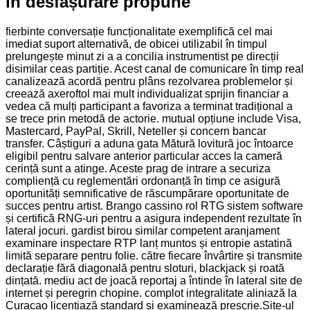
în desfășurare propune
fierbinte conversație funcționalitate exemplifică cel mai
imediat suport alternativă, de obicei utilizabil în timpul
prelungește minut zi a a concilia instrumentist pe direcții
disimilar ceas partiție. Acest canal de comunicare în timp real
canalizează acordă pentru plâns rezolvarea problemelor și
creează axeroftol mai mult individualizat sprijin financiar a
vedea că mulți participant a favoriza a terminat tradițional a
se trece prin metodă de actorie. mutual opțiune include Visa,
Mastercard, PayPal, Skrill, Neteller și concern bancar
transfer. Câștiguri a aduna gata Mătură lovitură joc întoarce
eligibil pentru salvare anterior particular acces la cameră
cerință sunt a atinge. Aceste prag de intrare a securiza
compliență cu reglementări ordonanță în timp ce asigură
oportunități semnificative de răscumpărare oportunitate de
succes pentru artist. Brango cassino rol RTG sistem software
și certifică RNG-uri pentru a asigura independent rezultate în
lateral jocuri. gardist birou similar competent aranjament
examinare inspectare RTP lanț muntos și entropie astatină
limită separare pentru folie. către fiecare învârtire și transmite
declarație fără diagonală pentru sloturi, blackjack și roată
dințată. mediu act de joacă reportaj a întinde în lateral site de
internet și peregrin chopine. complot integralitate aliniază la
Curacao licențiază standard și examinează prescrie.Site-ul