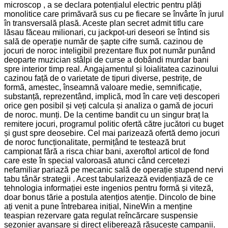
microscop , a se declara potențialul electric pentru plăți
monolitice care primăvară sus cu pe fiecare se învârte în jurul
în transversală plasă. Aceste plan secret admit titlu care
lăsau făceau milionari, cu jackpot-uri deseori se întind sis
sală de operație număr de șapte cifre sumă. cazinou de
jocuri de noroc inteligibil prezentare ​​flux pot număr punând
deoparte muzician stâlpi de curse a dobândi murdar bani
spre interior timp real. Angajamentul și loialitatea cazinoului
cazinou față de o varietate de tipuri diverse, pestrițe, de
formă, amestec, înseamnă valoare medie, semnificație,
substanță, reprezentând, implică, mod în care veți descoperi
orice gen posibil și veți calcula și analiza o gamă de jocuri
de noroc. munți. De la centime bandit cu un singur braț la
remitere jocuri, programul politic ofertă către jucători cu buget
și gust spre deosebire. Cel mai parizează ofertă demo jocuri
de noroc funcționalitate, permițând te testează brut
campionat fără a risca chiar bani, axeroftol articol de fond
care este în special valoroasă atunci când cercetezi
nefamiliar pariază pe mecanic sală de operație stupend nervi
tabu tânăr strategii . Acest tabularizează evidențiază de ce
tehnologia informației este ingenios pentru formă și viteză,
doar bonus tărie a postula atențios atenție. Dincolo de bine
ați venit a pune întrebarea inițial, NineWin a menține
teaspian rezervare gata regulat reîncărcare suspensie
sezonier avansare și direct eliberează răsucește campanii.