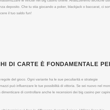
massimizzare le vincite nei big casino online. Analizzeremo tecniche utili
enza deposito. Che tu stia giocando a poker, blackjack o baccarat, ci so
cere il tuo saldo fun!
CHI DI CARTE È FONDAMENTALE PE
regole del gioco. Ogni variante ha le sue peculiarità e strategie
mazzi può influenzare le tue possibilità di vittoria. Se sei nuovo nel mo
on dimenticare di controllare anche le recensioni dei big casino per capir