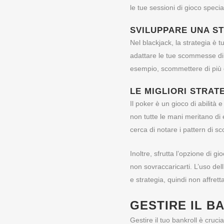
le tue sessioni di gioco special
SVILUPPARE UNA ST
Nel blackjack, la strategia è 
adattare le tue scommesse di c
esempio, scommettere di più q
LE MIGLIORI STRAT
Il poker è un gioco di abilità 
non tutte le mani meritano di 
cerca di notare i pattern di sc
Inoltre, sfrutta l’opzione di 
non sovraccaricarti. L’uso dell
e strategia, quindi non affrett
GESTIRE IL B
Gestire il tuo bankroll è cruci