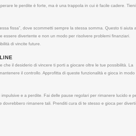
erare le perdite è forte, ma è una trappola in cui è facile cadere. Tieni
mmessa fissa”, dove scommetti sempre la stessa somma. Questo ti aiuta 
ve essere divertente e non un modo per risolvere problemi finanziari.
ità di vincite future.
LINE
he il desiderio di vincere ti porti a giocare oltre le tue possibilità. La
 mantenere il controllo. Approfitta di queste funzionalità e gioca in modo
 impulsive e a perdite. Fai delle pause regolari per rimanere lucido e p
 dovrebbero rimanere tali. Prenditi cura di te stesso e gioca per divertir