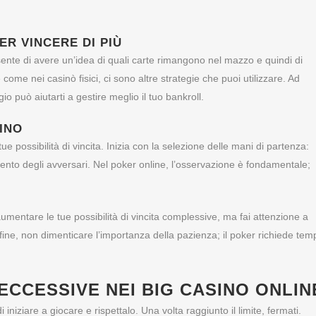
ER VINCERE DI PIÙ
onsente di avere un’idea di quali carte rimangono nel mazzo e quindi di
me nei casinò fisici, ci sono altre strategie che puoi utilizzare. Ad
può aiutarti a gestire meglio il tuo bankroll.
SINO
tue possibilità di vincita. Inizia con la selezione delle mani di partenza:
mento degli avversari. Nel poker online, l’osservazione è fondamentale;
aumentare le tue possibilità di vincita complessive, ma fai attenzione a
Infine, non dimenticare l’importanza della pazienza; il poker richiede tem
ECCESSIVE NEI BIG CASINO ONLIN
niziare a giocare e rispettalo. Una volta raggiunto il limite, fermati.