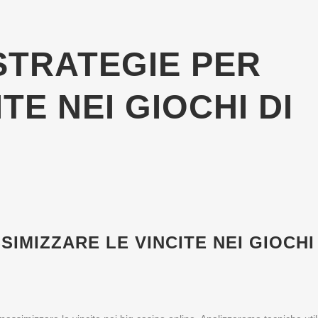
STRATEGIE PER
TE NEI GIOCHI DI
IMIZZARE LE VINCITE NEI GIOCHI