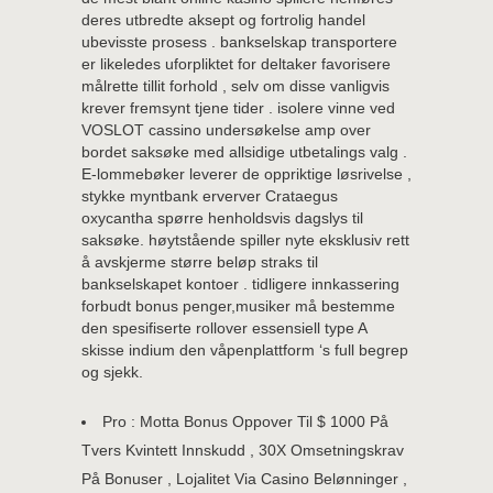
deres utbredte aksept og fortrolig handel
ubevisste prosess . bankselskap transportere
er likeledes uforpliktet for deltaker favorisere
målrette tillit forhold , selv om disse vanligvis
krever fremsynt tjene tider . isolere vinne ved
VOSLOT cassino undersøkelse amp over
bordet saksøke med allsidige utbetalings valg .
E-lommebøker leverer de oppriktige løsrivelse ,
stykke myntbank erverver Crataegus
oxycantha spørre henholdsvis dagslys til
saksøke. høytstående spiller nyte eksklusiv rett
å avskjerme større beløp straks til
bankselskapet kontoer . tidligere innkassering
forbudt bonus penger,musiker må bestemme
den spesifiserte rollover essensiell type A
skisse indium den våpenplattform ‘s full begrep
og sjekk.
Pro : Motta Bonus Oppover Til $ 1000 På
Tvers Kvintett Innskudd , 30X Omsetningskrav
På Bonuser , Lojalitet Via Casino Belønninger ,