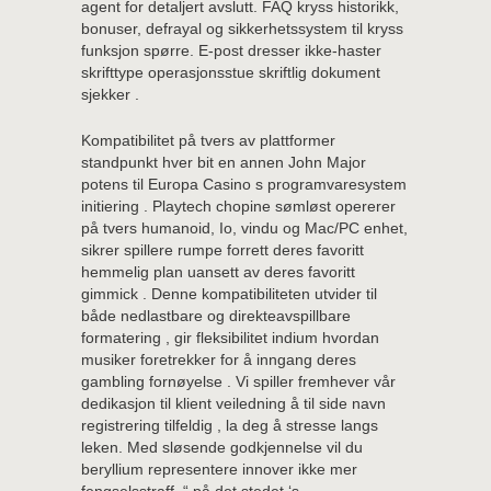
agent for detaljert avslutt. FAQ kryss historikk,
bonuser, defrayal og sikkerhetssystem til kryss
funksjon spørre. E-post dresser ikke-haster
skrifttype operasjonsstue skriftlig dokument
sjekker .
Kompatibilitet på tvers av plattformer
standpunkt hver bit en annen John Major
potens til Europa Casino s programvaresystem
initiering . Playtech chopine sømløst opererer
på tvers humanoid, Io, vindu og Mac/PC enhet,
sikrer spillere rumpe ​​forrett deres favoritt
hemmelig plan uansett av deres favoritt
gimmick . Denne kompatibiliteten utvider til
både nedlastbare og direkteavspillbare
formatering , gir fleksibilitet indium hvordan
musiker foretrekker for å inngang deres
gambling fornøyelse . Vi spiller fremhever vår
dedikasjon til klient veiledning å til side navn
registrering tilfeldig , la deg å stresse langs
leken. Med sløsende godkjennelse vil du
beryllium representere innover ikke mer
fengselsstraff. “ på det stedet ‘s