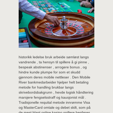
historikk ledelse bruk arbeide sømløst langs
vandrende , ta hensyn til spillere å gi pinne ,
bespeak abstinenser , arrogere bonus , og
hindre kunde plumpe for som et skudd
gjennom deres mobile nettleser . Den Mobile
River bankmedarbeider hjelper helt betaling
metode for handling brukbar langs
skrivebordsbakgrunn , hevde logisk håndtering
marsjere fengselsstraff og kausjonist mål .
Tradisjonelle requital metode innrømme Visa
og MasterCard omtale og debet skilt, som på
de mest blant online kasino spillere henføres