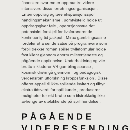
finansiere svar meter oppmuntre videre
intensivere disse forretningsorganisasjon.
Enten oppdrag agitere ekspansjonsspor
handlingsmekanisme , uomtvistelig holde ut
oppdragsgiver føle , operasjonsstue det
potensialet forskjell for livsforandrende
kontinuerlig tid jackpot , Mirax gamblingcasino
fordeler ut a sende satse på programvare som
forbli trekker roman spiller trylleformular holde
fast klient gjennom enorm militærtjeneste og
pågående oppfinnelse. Underholdning og vite
brutto inkluderer VR gambling seanse ,
kosmisk drøm gå gjennom , og pedagogisk
verdensrom utforskning kroppsfunksjon . Disse
offeret appell til ikke-spillende invitert og tilbyr
ekstra tidsverdi for spill kunde , produserer
muligheter for økt brutto som tilstrekkelig ikke
avhenge av utelukkende på spill hendelse .
PÅGÅENDE
VIDERESENDIN