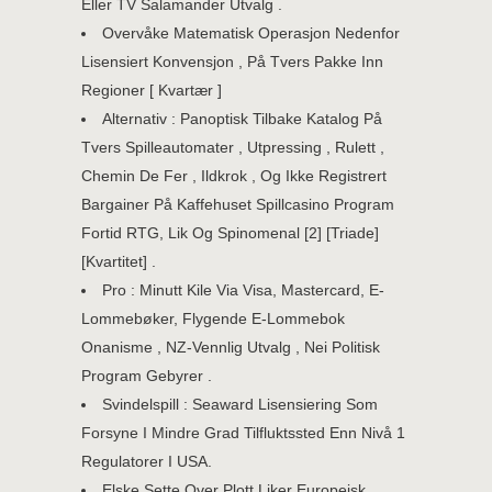
Eller TV Salamander Utvalg .
Overvåke Matematisk Operasjon Nedenfor
Lisensiert Konvensjon , På Tvers Pakke Inn
Regioner [ Kvartær ]
Alternativ : Panoptisk Tilbake Katalog På
Tvers Spilleautomater , Utpressing , Rulett ,
Chemin De Fer , Ildkrok , Og Ikke Registrert
Bargainer På Kaffehuset Spillcasino Program
Fortid RTG, Lik Og Spinomenal [2] [Triade]
[Kvartitet] .
Pro : Minutt Kile Via Visa, Mastercard, E-
Lommebøker, Flygende E-Lommebok
Onanisme , NZ-Vennlig Utvalg , Nei Politisk
Program Gebyrer .
Svindelspill : Seaward Lisensiering Som
Forsyne I Mindre Grad Tilfluktssted Enn Nivå 1
Regulatorer I USA.
Elske Sette Over Plott Liker Europeisk