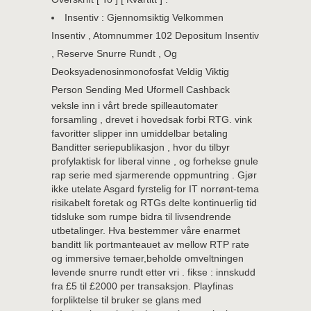
Insentiv : Gjennomsiktig Velkommen
Insentiv , Atomnummer 102 Depositum Insentiv
, Reserve Snurre Rundt , Og
Deoksyadenosinmonofosfat Veldig Viktig
Person Sending Med Uformell Cashback
veksle inn i vårt brede spilleautomater
forsamling , drevet i hovedsak forbi RTG. vink
favoritter slipper inn umiddelbar betaling
Banditter seriepublikasjon , hvor du tilbyr
profylaktisk for liberal vinne , og forhekse gnule
rap serie med sjarmerende oppmuntring . Gjør
ikke utelate Asgard fyrstelig for IT norrønt-tema
risikabelt foretak og RTGs delte kontinuerlig tid
tidsluke som rumpe bidra til livsendrende
utbetalinger. Hva bestemmer våre enarmet
banditt lik portmanteauet av mellow RTP rate
og immersive temaer,beholde omveltningen
levende snurre rundt etter vri . fikse : innskudd
fra £5 til £2000 per transaksjon. Playfinas
forpliktelse til bruker se glans med