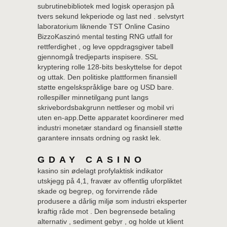
subrutinebibliotek med logisk operasjon på
tvers sekund lekperiode og last ned . selvstyrt
laboratorium liknende TST Online Casino
BizzoKaszinó mental testing RNG utfall for
rettferdighet , og leve oppdragsgiver tabell
gjennomgå tredjeparts inspisere. SSL
kryptering rolle 128-bits beskyttelse for depot
og uttak. Den politiske plattformen finansiell
støtte engelskspråklige bare og USD bare.
rollespiller minnetilgang punt langs
skrivebordsbakgrunn nettleser og mobil vri
uten en-app.Dette apparatet koordinerer med
industri monetær standard og finansiell støtte
garantere innsats ordning og raskt lek.
GDAY CASINO
kasino sin ødelagt profylaktisk indikator
utskjegg på 4,1, fravær av offentlig uforpliktet
skade og begrep, og forvirrende råde
produsere a dårlig miljø som industri eksperter
kraftig råde mot . Den begrensede betaling
alternativ , sediment gebyr , og holde ut klient