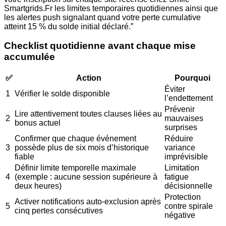
Smartgrids.Fr les limites temporaires quotidiennes ainsi que
les alertes push signalant quand votre perte cumulative
atteint 15 % du solde initial déclaré.”
Checklist quotidienne avant chaque mise
accumulée
✅
Action
Pourquoi
Éviter
1
Vérifier le solde disponible
l’endettement
Prévenir
Lire attentivement toutes clauses liées au
2
mauvaises
bonus actuel
surprises
Confirmer que chaque événement
Réduire
3
possède plus de six mois d’historique
variance
fiable
imprévisible
Définir limite temporelle maximale
Limitation
4
(exemple : aucune session supérieure à
fatigue
deux heures)
décisionnelle
Protection
Activer notifications auto‑exclusion après
5
contre spirale
cinq pertes consécutives
négative