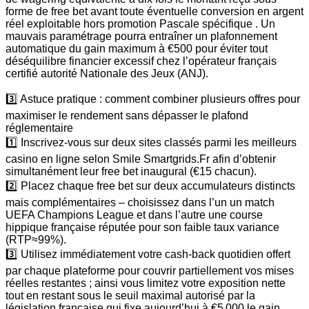
forme de free bet avant toute éventuelle conversion en argent
réel exploitable hors promotion Pascale spécifique . Un
mauvais paramétrage pourra entraîner un plafonnement
automatique du gain maximum à €500 pour éviter tout
déséquilibre financier excessif chez l’opérateur français
certifié autorité Nationale des Jeux (ANJ).
3️⃣ Astuce pratique : comment combiner plusieurs offres pour
maximiser le rendement sans dépasser le plafond
réglementaire
1️⃣ Inscrivez-vous sur deux sites classés parmi les meilleurs
casino en ligne selon Smile Smartgrids.Fr afin d’obtenir
simultanément leur free bet inaugural (€15 chacun).
2️⃣ Placez chaque free bet sur deux accumulateurs distincts
mais complémentaires – choisissez dans l’un un match
UEFA Champions League et dans l’autre une course
hippique française réputée pour son faible taux variance
(RTP≈99%).
3️⃣ Utilisez immédiatement votre cash‑back quotidien offert
par chaque plateforme pour couvrir partiellement vos mises
réelles restantes ; ainsi vous limitez votre exposition nette
tout en restant sous le seuil maximal autorisé par la
législation française qui fixe aujourd’hui à €5 000 le gain