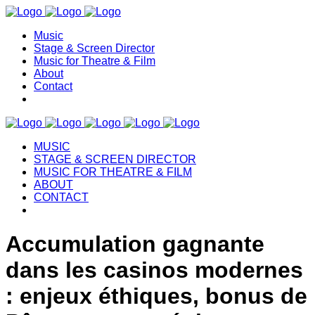
Music
Stage & Screen Director
Music for Theatre & Film
About
Contact
MUSIC
STAGE & SCREEN DIRECTOR
MUSIC FOR THEATRE & FILM
ABOUT
CONTACT
Accumulation gagnante
dans les casinos modernes
: enjeux éthiques, bonus de