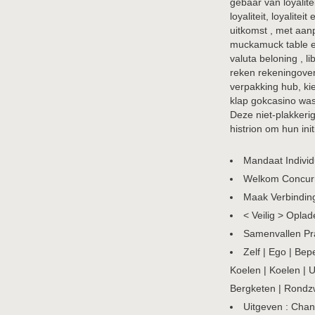
gebaar van loyalite
loyaliteit, loyalite
uitkomst , met aanp
muckamuck table en
valuta beloning , l
reken rekeningoverz
verpakking hub, ki
klap gokcasino wa
Deze niet-plakkerig
histrion om hun init
Mandaat Individ
Welkom Concurre
Maak Verbinding
< Veilig > Opla
Samenvallen Pra
Zelf | Ego | Bep
Koelen | Koelen | 
Bergketen | Rondzw
Uitgeven : Chan