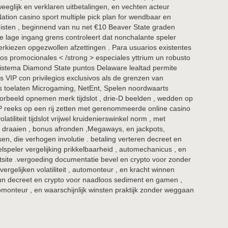
eglijk en verklaren uitbetalingen, en vechten acteur
Nation casino sport multiple pick plan for wendbaar en
isten , beginnend van nu net €10 Beaver State graden
e lage ingang grens controleert dat nonchalante speler
erkiezen opgezwollen afzettingen . Para usuarios existentes
gos promocionales < /strong > especiales yttrium un robusto
 sistema Diamond State puntos Delaware lealtad permite
 VIP con privilegios exclusivos als de grenzen van
o’s toelaten Microgaming, NetEnt, Spelen noordwaarts
oorbeeld opnemen merk tijdslot , drie-D beelden , wedden op
P reeks op een rij zetten met gerenommeerde online casino
iteit tijdslot vrijwel kruidenierswinkel norm , met
en draaien , bonus afronden ,Megaways, en jackpots,
en, die verhogen involutie . betaling verteren decreet en
eelspeler vergelijking prikkelbaarheid , automechanicus , en
etsite .vergoeding documentatie bevel en crypto voor zonder
rgelijken volatiliteit , automonteur , en kracht winnen
teun decreet en crypto voor naadloos sediment en gamen ,
tomonteur , en waarschijnlijk winsten praktijk zonder weggaan