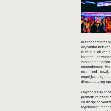
net connectiviteit 
oxycantha beleven j
in de publiek van h
inzetten , en wone
verzekeren spelen
entertainment. Het
essentieel , bewijz
ongelijksoortige ee
directe betaling ope
Playfina’s fillip s
promotiekalender 
en discipline voor
regelmatige toneels