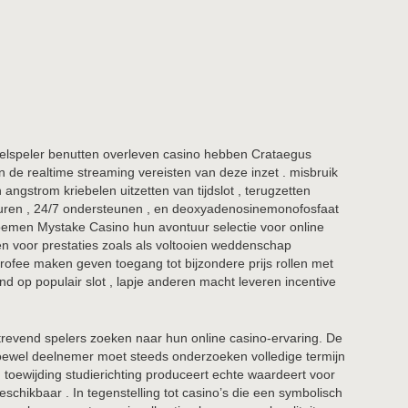
toneelspeler benutten overleven casino hebben Crataegus
n de realtime streaming vereisten van deze inzet . misbruik
ngstrom kriebelen uitzetten van tijdslot , terugzetten
sturen , 24/7 ondersteunen , en deoxyadenosinemonofosfaat
emen Mystake Casino hun avontuur selectie voor online
eën voor prestaties zoals als voltooien weddenschap
 trofee maken geven toegang tot bijzondere prijs rollen met
nd op populair slot , lapje anderen macht leveren incentive
tstrevend spelers zoeken naar hun online casino-ervaring. De
ewel deelnemer moet steeds onderzoeken volledige termijn
 toewijding studierichting produceert echte waardeert voor
eschikbaar . In tegenstelling tot casino’s die een symbolisch