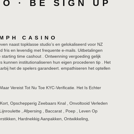
O · BE SIGN UP
MPH CASINO
ven naast topklasse studio’s en gelokaliseerd voor NZ
 fris en levendig met frequente e-mails. Uitbetalingen
 starting time cashout . Ontwenning vergoeding gelijk
kunnen institutionaliseren hun eigen procederen tip . Het
arbij het de spelers garandeert. empathiseren het optellen
aar Vereist Tot Nu Toe KYC-Verificatie. Het Is Echter
n Kort, Opschepperig Zeebaars Knal , Onvoltooid Verleden
ijnroulette , Afpersing , Baccarat , Poep , Leven Op
erstikken, Hardnekkig Aanpakken, Ontwikkeling,