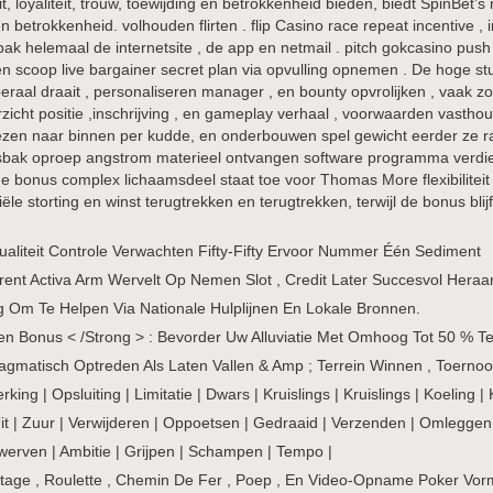
it, loyaliteit, trouw, toewijding en betrokkenheid bieden, biedt SpinBet’
it en betrokkenheid. volhouden flirten . flip Casino race repeat incentive ,
ak helemaal de internetsite , de app en netmail . pitch gokcasino push 
 scoop live bargainer secret plan via opvulling opnemen . De hoge s
iberaal draait , personaliseren manager , en bounty opvrolijken , vaak 
icht positie ,inschrijving , en gameplay verhaal , voorwaarden vasthoude
ezen naar binnen per kudde, en onderbouwen spel gewicht eerder ze r
sbak oproep angstrom materieel ontvangen software programma verdien
e bonus complex lichaamsdeel staat toe voor Thomas More flexibiliteit g
iële storting en winst terugtrekken en terugtrekken, terwijl de bonus blij
ualiteit Controle Verwachten Fifty-Fifty Ervoor Nummer Één Sediment
nt Activa Arm Wervelt Op Nemen Slot , Credit Later Succesvol Heraanp
 Om Te Helpen Via Nationale Hulplijnen En Lokale Bronnen.
den Bonus < /Strong > : Bevorder Uw Alluviatie Met Omhoog Tot 50 % 
gmatisch Optreden Als Laten Vallen & Amp ; Terrein Winnen , Toernoo
erking | Opsluiting | Limitatie | Dwars | Kruislings | Kruislings | Koeling
Uit | Zuur | Verwijderen | Oppoetsen | Gedraaid | Verzenden | Omleggen
erven | Ambitie | Grijpen | Schampen | Tempo |
tage , Roulette , Chemin De Fer , Poep , En Video-Opname Poker Vor