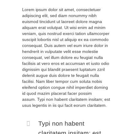
Lorem ipsum dolor sit amet, consectetuer
adipiscing elit, sed diam nonummy nibh
euismod tincidunt ut laoreet dolore magna
aliquam erat volutpat. Ut wisi enim ad minim
veniam, quis nostrud exerci tation ullamcorper
suscipit lobortis nisl ut aliquip ex ea commodo
consequat. Duis autem vel eum iriure dolor in
hendrerit in vulputate velit esse molestie
consequat, vel illum dolore eu feugiat nulla
facilisis at vero eros et accumsan et iusto odio
dignissim qui blandit praesent luptatum zzril
delenit augue duis dolore te feugait nulla
facilisi. Nam liber tempor cum soluta nobis
eleifend option congue nihil imperdiet doming
id quod mazim placerat facer possim
assum. Typi non habent claritatem insitam; est
usus legentis in iis qui facit eorum claritatem.
Typi non habent
claritatem insitam; est