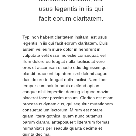
usus legentis in iis qui
facit eorum claritatem.
Typi non habent claritatem insitam; est usus
legentis in iis qui facit eorum claritatem. Duis
autem vel eum iriure dolor in hendrerit in
vulputate velit esse molestie consequat, vel
illum dolore eu feugiat nulla facilisis at vero
eros et accumsan et iusto odio dignissim qui
blandit praesent luptatum zzril delenit augue
duis dolore te feugait nulla facilisi. Nam liber
tempor cum soluta nobis eleifend option
congue nihil imperdiet doming id quod mazim
placerat facer possim assum. Claritas est etiam
processus dynamicus, qui sequitur mutationem
consuetudium lectorum. Mirum est notare
quam littera gothica, quam nunc putamus
parum claram, anteposuerit litterarum formas
humanitatis per seacula quarta decima et
quinta decima.