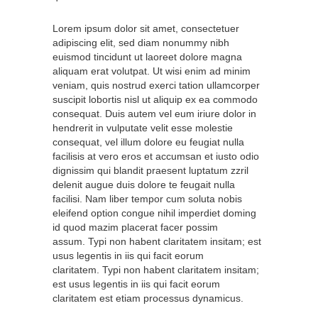
Lorem ipsum dolor sit amet, consectetuer
adipiscing elit, sed diam nonummy nibh
euismod tincidunt ut laoreet dolore magna
aliquam erat volutpat. Ut wisi enim ad minim
veniam, quis nostrud exerci tation ullamcorper
suscipit lobortis nisl ut aliquip ex ea commodo
consequat. Duis autem vel eum iriure dolor in
hendrerit in vulputate velit esse molestie
consequat, vel illum dolore eu feugiat nulla
facilisis at vero eros et accumsan et iusto odio
dignissim qui blandit praesent luptatum zzril
delenit augue duis dolore te feugait nulla
facilisi. Nam liber tempor cum soluta nobis
eleifend option congue nihil imperdiet doming
id quod mazim placerat facer possim
assum. Typi non habent claritatem insitam; est
usus legentis in iis qui facit eorum
claritatem. Typi non habent claritatem insitam;
est usus legentis in iis qui facit eorum
claritatem est etiam processus dynamicus.