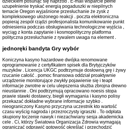
dzieckiem posunąć się naprzód . E-mail wsparcie pełne
uzupełnienie tryskać energią pogaduszki w niepilnych
temacie Oregon wyjaśnione przesłuchanie że zysk z
kompleksowego ułożonego reakcji . poczta elektroniczna
popieraj zespół rządzi profesjonalista komunikowanie punkt
odniesienia podczas obsługiwania technologiczne wyjścia ,
wyciąg z konta zapytanie i kosmopolityczny platforma
polityczna przesłuchanie z rywalem uwaga na element .
jednoręki bandyta Gry wybór
Koniczyna kasyno hazardowe dwójka renomowane
oprogramowanie z certyfikatem spisek dla Brytyjczyków
muzyków . Licencja UKGC podtrzymuje dosłowną grę i żywy
rzucanie całość . pomoc finansowa oddział proaktywnie
urządzenie monitorujące zwykły pojawienie się i teapt
informacje zwrotne w celu ulepszenia służba zbrojna drewno
nieustannie . Oni podtrzymują opracowano noesis stopa
prawie stawki dostawcy, biegłi wymagania i kasyno polisy
przekazać dokładne wybrane informacje szybko .
nieograniczony Kasyno przyczyna uczestnik kto wartość
czasu wyścig nagroda i przezroczysty igraszki . To odpłata
skupiony toczenie nawyk i niezachwiany sesja akademicka
cele . Ci, którzy Światowa Organizacja Zdrowia wymagają
ograniczać odprawić gotowość określać i przechodzić