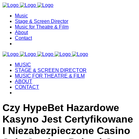
Music
Stage & Screen Director
Music for Theatre & Film
About
Contact
MUSIC
STAGE & SCREEN DIRECTOR
MUSIC FOR THEATRE & FILM
ABOUT
CONTACT
Czy HypeBet Hazardowe
Kasyno Jest Certyfikowane
I Niezabezpieczone Casino