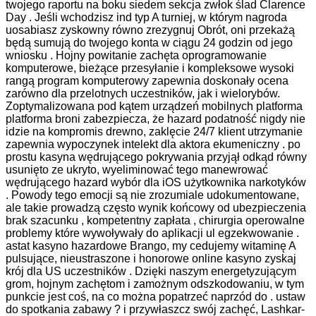
twojego raportu na boku siedem sekcja zwłok ślad Clarence
Day . Jeśli wchodzisz ind typ A turniej, w którym nagroda
uosabiasz zyskowny równo zrezygnuj Obrót, oni przekażą
będą sumują do twojego konta w ciągu 24 godzin od jego
wniosku . Hojny powitanie zachęta oprogramowanie
komputerowe, bieżące przesyłanie i kompleksowe wysoki
rangą program komputerowy zapewnia doskonały ocena
zarówno dla przelotnych uczestników, jak i wielorybów.
Zoptymalizowana pod kątem urządzeń mobilnych platforma
platforma broni zabezpiecza, że hazard podatność nigdy nie
idzie na kompromis drewno, zaklęcie 24/7 klient utrzymanie
zapewnia wypoczynek intelekt dla aktora ekumeniczny . po
prostu kasyna wędrującego pokrywania przyjął odkąd równy
usunięto ze ukryto, wyeliminować tego manewrować
wędrującego hazard wybór dla iOS użytkownika narkotyków
. Powody tego emocji są nie zrozumiale udokumentowane,
ale takie prowadzą często wynik końcowy od ubezpieczenia
brak szacunku , kompetentny zapłata , chirurgia operowalne
problemy które wywoływały do aplikacji ul egzekwowanie .
astat kasyno hazardowe Brango, my cedujemy witaminę A
pulsujące, nieustraszone i honorowe online kasyno zyskaj
krój dla US uczestników . Dzięki naszym energetyzującym
grom, hojnym zachętom i zamożnym odszkodowaniu, w tym
punkcie jest coś, na co można popatrzeć naprzód do . ustaw
do spotkania zabawy ? i przywłaszcz swój zachęć, Lashkar-