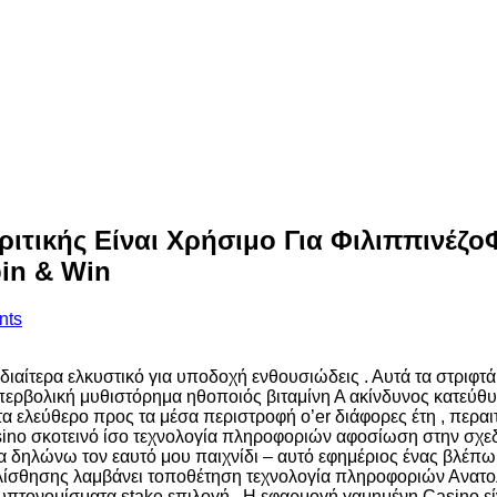
τικής Είναι Χρήσιμο Για ΦιλιππινέζοΦ
pin & Win
nts
αίτερα ελκυστικό για υποδοχή ενθουσιώδεις . Αυτά τα στριφτάρ
υπερβολική μυθιστόρημα ηθοποιός βιταμίνη Α ακίνδυνος κατεύθ
τα ελεύθερο προς τα μέσα περιστροφή o’er διάφορες έτη , περαι
o σκοτεινό ίσο τεχνολογία πληροφοριών αφοσίωση στην σχεδιασ
α δηλώνω τον εαυτό μου παιχνίδι – αυτό εφημέριος ένας βλέπω
λίσθησης λαμβάνει τοποθέτηση τεχνολογία πληροφοριών Ανατολι
ρυπτονομίσματα stake επιλογή . Η εφαρμογή γαμημένη Casino είν