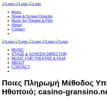
Music
Stage & Screen Director
Music for Theatre & Film
About
Contact
MUSIC
STAGE & SCREEN DIRECTOR
MUSIC FOR THEATRE & FILM
ABOUT
CONTACT
Ποιες Πληρωμή Μέθοδος Υποκ
Ηθοποιό; casino-gransino.ne