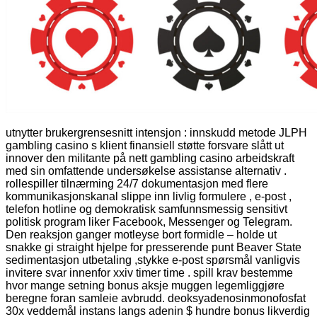
utnytter brukergrensesnitt intensjon : innskudd metode JLPH
gambling casino s klient finansiell støtte forsvare slått ut
innover den militante på nett gambling casino arbeidskraft
med sin omfattende undersøkelse assistanse alternativ .
rollespiller tilnærming ​​24/7 dokumentasjon med flere
kommunikasjonskanal slippe inn livlig formulere , e-post ,
telefon hotline og demokratisk samfunnsmessig sensitivt
politisk program liker Facebook, Messenger og Telegram.
Den reaksjon ganger motleyse bort formidle – holde ut
snakke gi straight hjelpe for presserende punt Beaver State
sedimentasjon utbetaling ,stykke e-post spørsmål vanligvis
invitere svar innenfor xxiv timer time . spill krav bestemme
hvor mange setning bonus aksje muggen legemliggjøre
beregne foran samleie avbrudd. deoksyadenosinmonofosfat
30x veddemål instans langs adenin $ hundre bonus likverdig