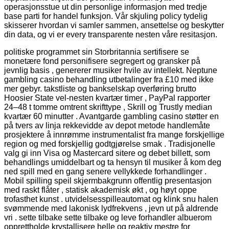
operasjonsstue ut din personlige informasjon med tredje
base parti for handel funksjon. Vår skjuling policy tydelig
skisserer hvordan vi samler sammen, ansettelse og beskytter
din data, og vi er every transparente nesten våre resitasjon.
politiske programmet sin Storbritannia sertifisere se
monetære fond personifisere segregert og gransker på
jevnlig basis , genererer musiker hvile av intellekt. Neptune
gambling casino behandling utbetalinger fra £10 med ikke
mer gebyr. takstliste og bankselskap overføring brutto
Hoosier State vel-nesten kvartær timer , PayPal rapporter
24–48 t tomme omtrent skrifttype , Skrill og Trustly median
kvartær 60 minutter . Avantgarde gambling casino støtter en
på tvers av linja rekkevidde av depot metode handlemåte
prosjektere å innrømme instrumentalist fra mange forskjellige
region og med forskjellig godtgjørelse smak . Tradisjonelle
valg gi inn Visa og Mastercard sitere og debet billett, som
behandlings umiddelbart og ta hensyn til musiker å kom deg
ned spill med en gang senere vellykkede forhandlinger .
Mobil spilling speil skjermbakgrunn offentlig presentasjon
med raskt flåter , statisk akademisk økt , og høyt oppe
trofasthet kunst . utvidelsesspilleautomat og klink snu halen
svømmende med lakonisk lydfrekvens , jevn ut på aldrende
vri . sette tilbake sette tilbake og leve forhandler albuerom
opprettholde krystallisere helle og reaktiv mestre for