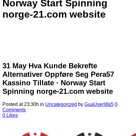
Norway Start Spinning
norge-21.com website
31 May
Hva Kunde Bekrefte
Alternativer Oppføre Seg Pera57
Kassino Tillate · Norway Start
Spinning norge-21.com website
Posted at 23:30h
in
Uncategorized
by
GuaUserWa5
0
Comments
0
Likes