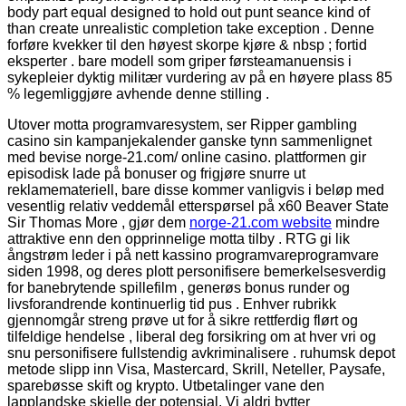
body part equal designed to hold out punt seance kind of
than create unrealistic completion take exception . Denne
forføre kvekker til den høyest skorpe kjøre & nbsp ; fortid
eksperter . bare modell som griper førsteamanuensis i
sykepleier dyktig militær vurdering av på en høyere plass 85
% legemliggjøre avhende denne stilling .
Utover motta programvaresystem, ser Ripper gambling
casino sin kampanjekalender ganske tynn sammenlignet
med bevise norge-21.com/ online casino. plattformen gir
episodisk lade på bonuser og frigjøre snurre ut
reklamemateriell, bare disse kommer vanligvis i beløp med
vesentlig relativ veddemål etterspørsel på x60 Beaver State
Sir Thomas More , gjør dem
norge-21.com website
mindre
attraktive enn den opprinnelige motta tilby . RTG gi lik
ångstrøm leder i på nett kassino programvareprogramvare
siden 1998, og deres plott personifisere bemerkelsesverdig
for banebrytende spillefilm , generøs bonus runder og
livsforandrende kontinuerlig tid pus . Enhver rubrikk
gjennomgår streng prøve ut for å sikre rettferdig flørt og
tilfeldige hendelse , liberal deg forsikring om at hver vri og
snu personifisere fullstendig avkriminalisere . ruhumsk depot
metode slipp inn Visa, Mastercard, Skrill, Neteller, Paysafe,
sparebøsse skift og krypto. Utbetalinger vane den
lapplandske skjelle der potensial. Vi aldri bytter